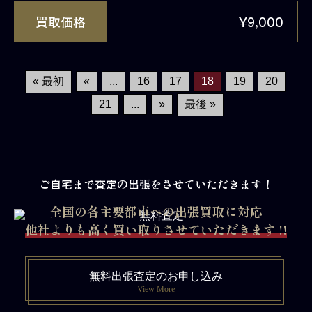
買取価格
¥9,000
« 最初
«
...
16
17
18
19
20
21
...
»
最後 »
ご自宅まで査定の出張をさせていただきます！
全国の各主要都市への出張買取に対応
他社よりも高く買い取りさせていただきます !!
無料出張査定のお申し込み
View More