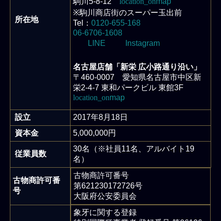
駒川5-8-12
location_on
map
※駒川商店街のスーパー玉出前
所在地
Tel：
0120-655-168
06-6706-1608
LINE
Instagram
名古屋店舗「新栄 広小路通り沿い」
〒460-0007 愛知県名古屋市中区新
栄2-4-7 東和パークビル 東館3F
location_on
map
設立
2017年8月18日
資本金
5,000,000円
30名（※社員11名、アルバイト19
従業員数
名）
古物商許可番号
古物商許可番
第621230172726号
号
大阪府公安委員会
象牙に関する登録