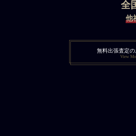
全
他
無料出張査定の
View Mo