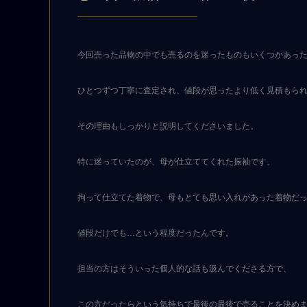
今回売った品物の中でも売るのを迷ったものもいくつかあっ
ひとつずつ丁寧に査定され、値段が思ったより低く見積もら
その理由もしっかりと説明してくださいました。
特に迷っていたのが、母が仕立ててくれた振袖です。
拘って仕立てた着物で、母もとても思い入れがあった着物だ
値段だけでも…という程度だったんです。
担当の方はそういった個人的な話も汲んでくださる方で、
この方だったらという気持ちで最後の最後で売ることを決め