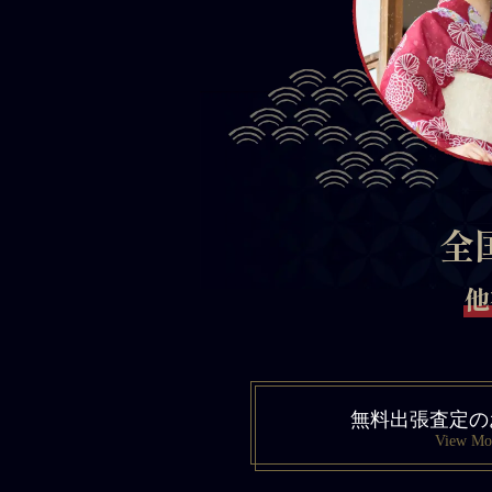
全
他
無料出張査定の
View Mo