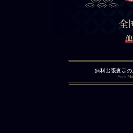
全
他
無料出張査定の
View Mo