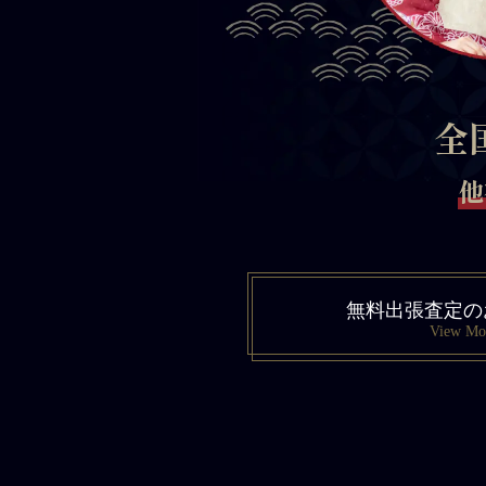
全
他
無料出張査定の
View Mo