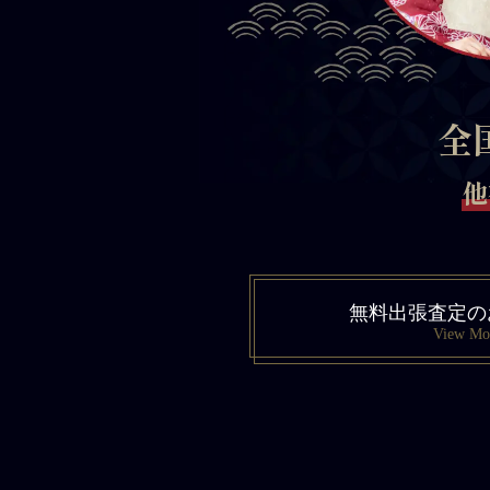
全
他
無料出張査定の
View Mo