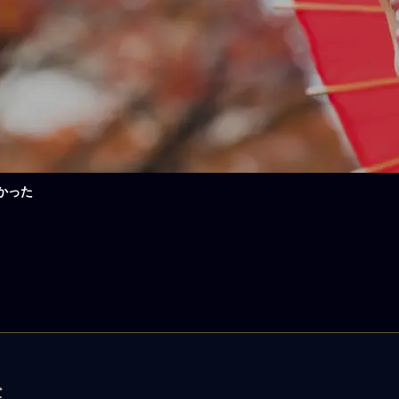
かった
た