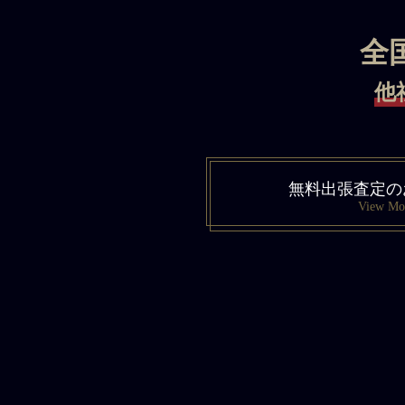
全
他
無料出張査定の
View Mo