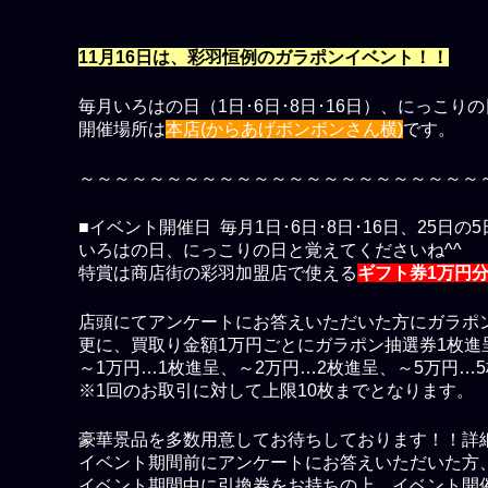
11月16日は、彩羽恒例のガラポンイベント！！
毎月いろはの日（1日･6日･8日･16日）、にっこり
開催場所は
本店(からあげボンボンさん横)
です。
～～～～～～～～～～～～～～～～～～～～～～～
■イベント開催日 毎月1日･6日･8日･16日、25日の
いろはの日、にっこりの日と覚えてくださいね^^
特賞は商店街の彩羽加盟店で使える
ギフト券1万円
店頭にてアンケートにお答えいただいた方にガラポ
更に、買取り金額1万円ごとにガラポン抽選券1枚進
～1万円…1枚進呈、～2万円…2枚進呈、～5万円…
※1回のお取引に対して上限10枚までとなります。
豪華景品を多数用意してお待ちしております！！詳
イベント期間前にアンケートにお答えいただいた方
イベント期間中に引換券をお持ちの上、イベント開