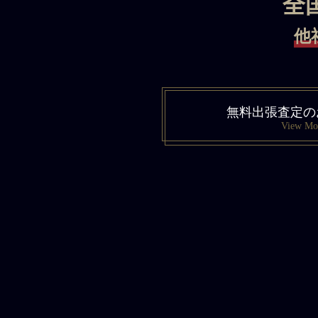
全
他
無料出張査定の
View Mo